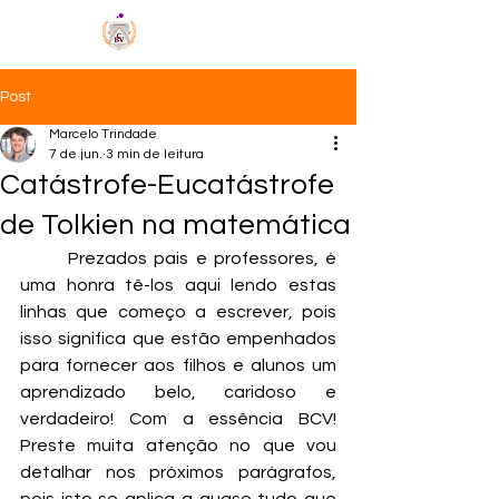
MÉTODO BCV
Post
Marcelo Trindade
7 de jun.
3 min de leitura
Catástrofe-Eucatástrofe
de Tolkien na matemática
	Prezados pais e professores, é 
uma honra tê-los aqui lendo estas 
linhas que começo a escrever, pois 
isso significa que estão empenhados 
para fornecer aos filhos e alunos um 
aprendizado belo, caridoso e 
verdadeiro! Com a essência BCV! 
Preste muita atenção no que vou 
detalhar nos próximos parágrafos, 