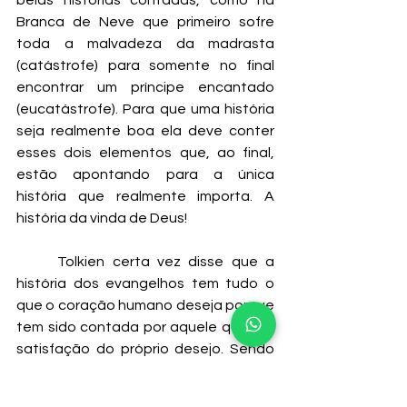
belas histórias contadas, como na 
Branca de Neve que primeiro sofre 
toda a malvadeza da madrasta 
(catástrofe) para somente no final 
encontrar um príncipe encantado 
(eucatástrofe). Para que uma história 
seja realmente boa ela deve conter 
esses dois elementos que, ao final, 
estão apontando para a única 
história que realmente importa. A 
história da vinda de Deus!
	Tolkien certa vez disse que a 
história dos evangelhos tem tudo o 
que o coração humano deseja porque 
tem sido contada por aquele que é a 
satisfação do próprio desejo. Sendo 
nós criaturas à Sua imagem e 
semelhança, tendemos a imitá-lo. 