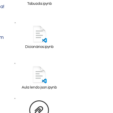
Tabuada.ipynb
!​
im
Dicionários.ipynb
Aula lendo json.ipynb