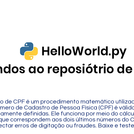
Português BCV - EF4
Caligrafia BCV
Matemática
Amostr
HelloWorld.py
dos ao reposiótrio de
ão de CPF é um procedimento matemático utiliza
úmero de Cadastro de Pessoa Física (CPF) é válid
amente definidas. Ele funciona por meio do cálcu
, que correspondem aos dois últimos números do 
ctar erros de digitação ou fraudes. Baixe e teste