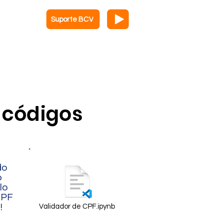
Suporte BCV
as
 códigos
do
o
lo
CPF
!
Validador de CPF.ipynb