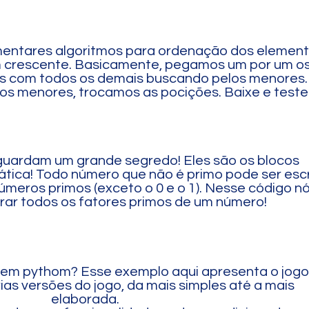
mentares algoritmos para ordenação dos elemen
 crescente. Basicamente, pegamos um por um o
s com todos os demais buscando pelos menores.
s menores, trocamos as pocições. Baixe e teste
uardam um grande segredo! Eles são os blocos
ica! Todo número que não é primo pode ser escr
meros primos (exceto o 0 e o 1). Nesse código n
ar todos os fatores primos de um número!
o em pythom? Esse exemplo aqui apresenta o jogo
as versões do jogo, da mais simples até a mais
elaborada.