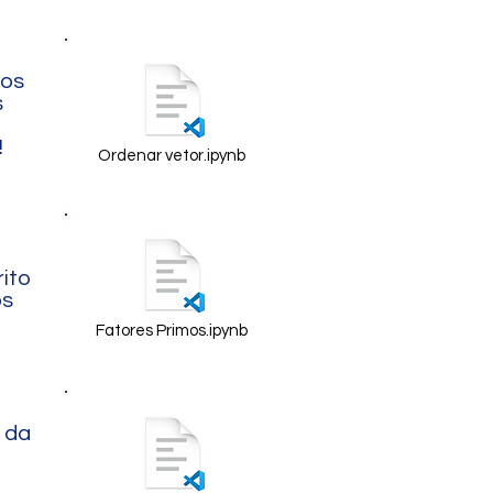
tos
s
!
Ordenar vetor.ipynb
ito
ós
Fatores Primos.ipynb
 da