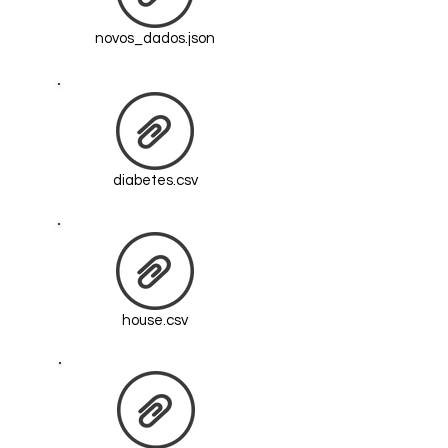
novos_dados.json
diabetes.csv
house.csv