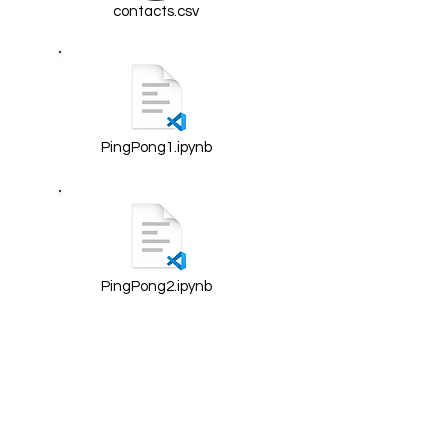
contacts.csv
PingPong1.ipynb
PingPong2.ipynb