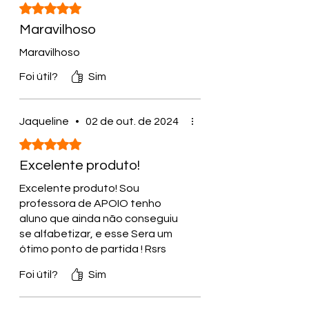
Rated 5 out of 5 stars.
Maravilhoso
Maravilhoso
Foi útil?
Sim
Jaqueline
•
02 de out. de 2024
Rated 5 out of 5 stars.
Excelente produto!
Excelente produto! Sou
professora de APOIO tenho
aluno que ainda não conseguiu
se alfabetizar, e esse Sera um
ótimo ponto de partida ! Rsrs
!Equipe estão de Parabéns
Foi útil?
Sim