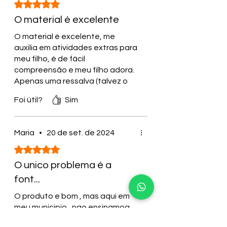
Rated 5 out of 5 stars.
O material é excelente
O material é excelente, me
auxilia em atividades extras para
meu filho, é de fácil
compreensão e meu filho adora.
Apenas uma ressalva (talvez o
autor já deve ter comentado
Foi útil?
Sim
sobre isso e, eu que não
acompanhei a resposta): colocar
sumário nas primeiras pública,
Maria
•
20 de set. de 2024
pois facilita ainda mais. No mais
Rated 5 out of 5 stars.
tudo perfeito.
O unico problema é a
font...
O produto e bom , mas aqui em
meu municipio , nao ensinamoa
cursiva pra educação i fantil e o