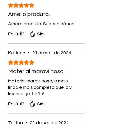
Rated 5 out of 5 stars.
Amei o produto.
Amei o produto. Super didático!
Foi útil?
Sim
Ketleen
•
21 de set. de 2024
Rated 5 out of 5 stars.
Material maravilhoso
Material maravilhoso, o mais
lindo e mais completo que já vi.
Imensa gratidão!
Foi útil?
Sim
Talitha
•
21 de set. de 2024