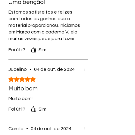
Uma benção!
Estamos satisfeitos e felizes
com todos os ganhos que o
material proporcionou. Iniciamos
em Março com o caderno V, ela
muitas vezes pede para fazer
mais de uma lição e assim já
Foi útil?
Sim
estamos terminando... indo para
o caderno VI
Jucelino
•
04 de out. de 2024
Rated 5 out of 5 stars.
Muito bom
Muito bom!
Foi útil?
Sim
Camila
•
04 de out. de 2024