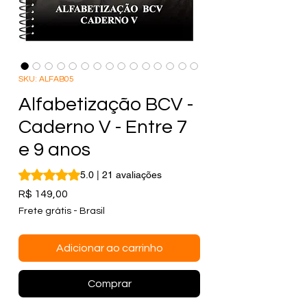
SKU: ALFAB05
Alfabetização BCV -
Caderno V - Entre 7
e 9 anos
A classificação é 5.0 de 5 estrelas com base em 21 avaliaç
5.0 | 21 avaliações
Preço
R$ 149,00
Frete grátis - Brasil
Adicionar ao carrinho
Comprar