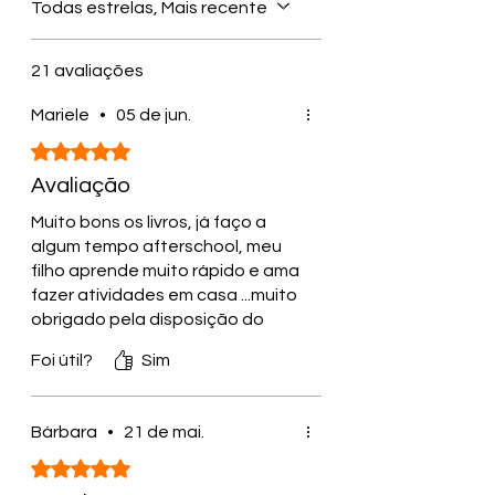
Todas estrelas, Mais recente
ler e precisam melhorar a escrita
cursiva.
Idade recomendada:
A partir dos
21 avaliações
7 anos.
Tempo de aplicação:
6 meses.
Mariele
•
05 de jun.
Quantidade de páginas
: 384.
Rated 5 out of 5 stars.
*A idade acima é apemas uma
sugestão de idade mínima.
Avaliação
*O tempo de aplicação pode variar a
depender da criança.
Muito bons os livros, já faço a
*Novas edições poderão ter até 400
algum tempo afterschool, meu
páginas.
filho aprende muito rápido e ama
*Chame no suporte para qualquer
fazer atividades em casa ...muito
questão!
obrigado pela disposição do
material ,Deus abençoe 🙏🏼
Quer ver as amostras?
Clique aqui
!
Foi útil?
Sim
Prefere comprar o pdf?
Clique aqui
!
Bárbara
•
21 de mai.
Rated 5 out of 5 stars.