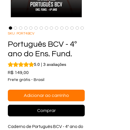
SKU: PORT4BCV
Português BCV - 4º
ano do Ens. Fund.
A classificação é 5.0 de 5 estrelas com base em 3 avaliaçõ
5.0 | 3 avaliações
Preço
R$ 149,00
Frete grátis - Brasil
Adicionar ao carrinho
Comprar
Caderno de Português BCV - 4º ano do