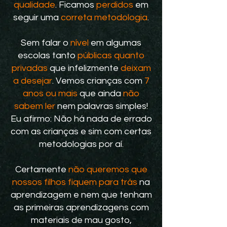
qualidade
. Ficamos
perdidos
em
seguir uma
correta metodologia
.
Sem falar o
nível
em algumas
escolas tanto
públicas quanto
privadas
que infelizmente
deixam
a desejar
. Vemos crianças com
7
anos ou mais
que ainda
não
sabem ler
nem palavras simples!
Eu afirmo: Não há nada de errado
com as crianças e sim com certas
metodologias por aí.
Certamente
não queremos que
nossos filhos fiquem para trás
na
aprendizagem e nem que tenham
as primeiras aprendizagens com
materiais de mau gosto,