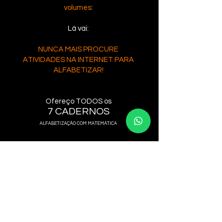
volumes
:
Lá vai:
NUNCA MAIS PROCURE
ATIVIDADES NA INTERNET PARA
ALFABETIZAR!
Ofer
eço TODOS os
7 CADERNOS
ALFABETIZAÇÃO COM MATEMÁTICA
7 cadernos
em .PDF para a
completa alfabetização
!
Que agora também são os seus
cadernos.
Os cadernos do seu filho
!