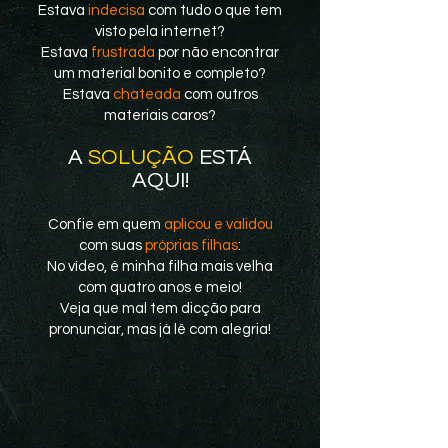
Estava
indecisa
com tudo o que tem
visto pela internet?
Estava
frustrada
por não encontrar
um material bonito e completo?
Estava
chateada
com outros
materiais caros?
A
SOLUÇÃO
ESTÁ
AQUI!
Confie em quem
aplicou e validou
com suas
próprias filhas
:
No vídeo, é minha filha mais velha
com quatro anos e meio!
Veja que mal tem dicção para
pronunciar, mas já lê com alegria!