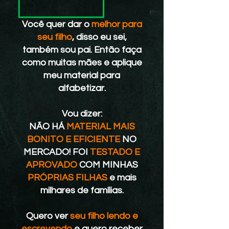
Você quer dar o
melhor para
seu filho
, disso eu sei,
também sou pai. Então faça
como muitas mães e aplique
meu material para
alfabetizar.
Vou dizer:
NÃO HÁ
MATERIAL MAIS
BONITO E EFICIENTE
NO
MERCADO! FOI
TESTADO E
APROVADO
COM MINHAS
PRÓPRIAS FILHAS
e mais
milhares de famílias.
Quero ver
seu filho lendo e
escrevendo
e quero receber