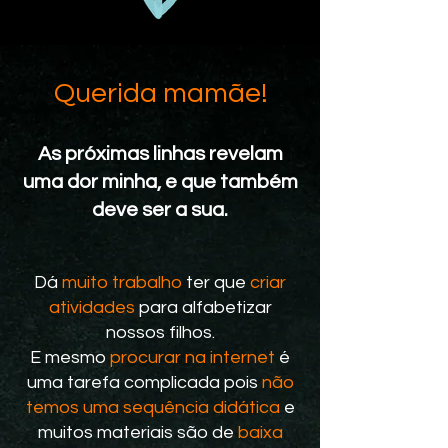
Querida mamãe!
As próximas linhas revelam
uma dor minha, e que também
deve ser a sua.
Dá
muito trabalho
ter que
criar
atividades
para alfabetizar
nossos filhos.
E mesmo
procurar na internet
é
uma tarefa complicada pois
não
temos uma sequência didática
e
muitos materiais são de
baixa