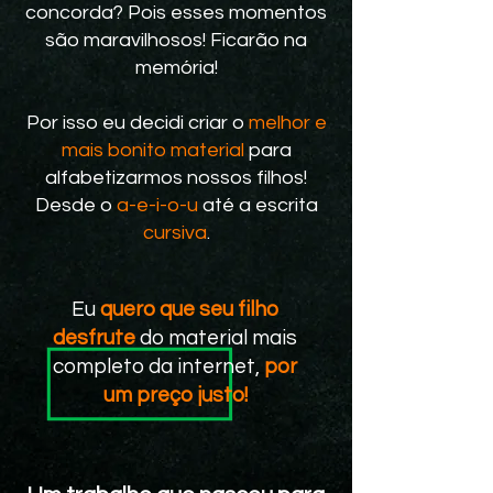
concorda? Pois esses momentos
são maravilhosos! Ficarão na
memória!
Por isso eu decidi criar o
melhor e
mais bonito material
para
alfabetizarmos nossos filhos!
Desde o
a-e-i-o-u
até a escrita
cursiva
.
Eu
quero que seu filho
desfrute
do material mais
completo da internet,
por
um preço justo!