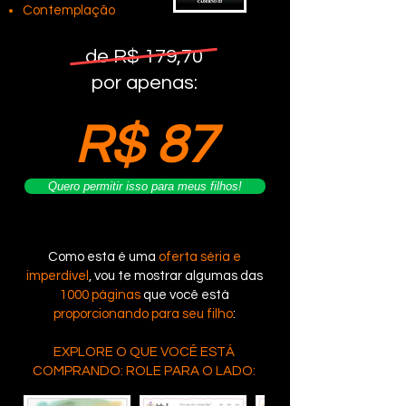
Contemplação
de R$ 179,70
por apenas:
R$ 87
Quero permitir isso para meus filhos!
Como esta é uma
oferta séria e
imperdível
, vou te mostrar algumas das
1000 páginas
que você está
proporcionando para seu filho
:
EXPLORE O QUE VOCÊ ESTÁ
COMPRANDO: ROLE PARA O LADO: