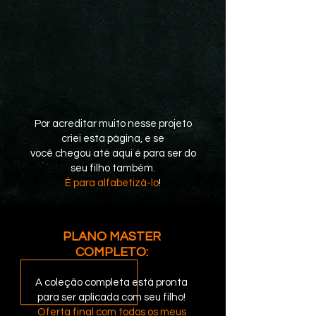
Por acreditar muito nesse projeto
criei esta página, e se
você chegou até aqui é para ser do
seu filho também.
É para alfabetizá-lo
!
PLANO MASTER
COMPLETO:
A coleção completa está pronta
para ser aplicada com seu filho!
Oferta final com todos os meus