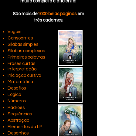
muito completo e eficiente!
São mais de
1000 belas páginas
em
três cadernos:
Vogais
Consoantes
Sílabas simples
Sílabas complexas
Primeiras palavras
Frases curtas
Interpretação
Iniciação cursiva
Matemática
Desafios
Lógica
Números
Padrões
Sequências
Abstração
Elementos da LP
Desenhos