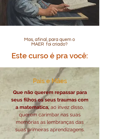
Mas, afinal, para quem o
MAER foi criado?
Este curso é pra você:
Pais e Mães
Que não querem repassar para
seus filhos os seus traumas com
a matematica,
ao invez disso,
querem carimbar nas suas
memórias as lembranças das
suas primeiras aprendizagens.