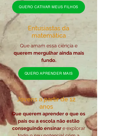
QUERO CATIVAR MEUS FILHOS
Entusiastas da
matemática
Que amam essa ciência e
querem mergulhar ainda mais
fundo.
QUERO APRENDER MAIS
Jovens a partir de 12
anos
Que querem aprender o que os
pais ou a escola não estão
conseguindo ensinar
e explorar
todo o seu potencial com a