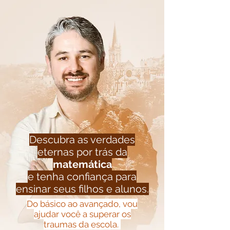
Descubra as verdades
eternas por trás da
matemática
e tenha confiança para
ensinar seus filhos e alunos.
Do básico ao avançado, vou
ajudar você a superar os
traumas da escola.