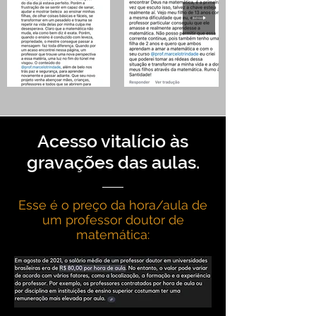
Acesso vitalício às
gravações das aulas.
Esse é o preço da hora/aula de
um professor doutor de
matemática: